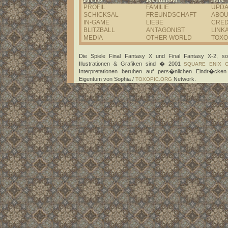
PROFIL
FAMILIE
UPDA
SCHICKSAL
FREUNDSCHAFT
ABOU
IN-GAME
LIEBE
CRED
BLITZBALL
ANTAGONIST
LINK
MEDIA
OTHER WORLD
TOXO
Die Spiele Final Fantasy X und Final Fantasy X-2, so
Illustrationen & Grafiken sind � 2001
SQUARE ENIX C
Interpretationen beruhen auf pers�nlichen Eindr�cken
Eigentum von Sophia /
Network.
TOXOPIC.ORG