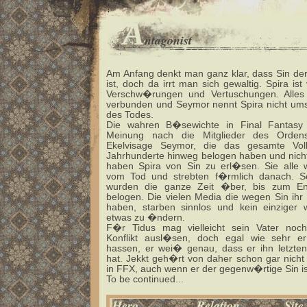
A
ntagonist
Am Anfang denkt man ganz klar, dass Sin der
ist, doch da irrt man sich gewaltig. Spira ist
Verschw�rungen und Vertuschungen. Alles 
verbunden und Seymor nennt Spira nicht umso
des Todes.
Die wahren B�sewichte in Final Fantasy
Meinung nach die Mitglieder des Ordens
Ekelvisage Seymor, die das gesamte Vo
Jahrhunderte hinweg belogen haben und nicht
haben Spira von Sin zu erl�sen. Sie alle
vom Tod und strebten f�rmlich danach. Se
wurden die ganze Zeit �ber, bis zum En
belogen. Die vielen Media die wegen Sin ihr
haben, starben sinnlos und kein einziger 
etwas zu �ndern.
F�r Tidus mag vielleicht sein Vater noch
Konflikt ausl�sen, doch egal wie sehr er
hassen, er wei� genau, dass er ihn letzten
hat. Jekkt geh�rt von daher schon gar nicht
in FFX, auch wenn er der gegenw�rtige Sin is
To be continued...
Hero
Relation
Site